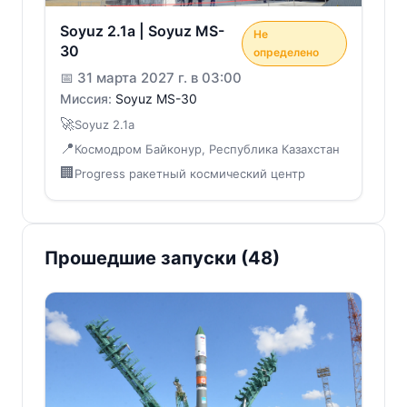
Soyuz 2.1a | Soyuz MS-
Не
30
определено
📅
31 марта 2027 г. в 03:00
Миссия:
Soyuz MS-30
🚀
Soyuz 2.1a
📍
Космодром Байконур, Республика Казахстан
🏢
Progress ракетный космический центр
Прошедшие запуски (
48
)