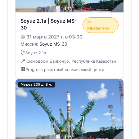
Soyuz 2.1a | Soyuz MS-
Не
30
определено
📅
31 марта 2027 г. в 03:00
Миссия:
Soyuz MS-30
🚀
Soyuz 2.1a
📍
Космодром Байконур, Республика Казахстан
🏢
Progress ракетный космический центр
Через 235 д. 8 ч.