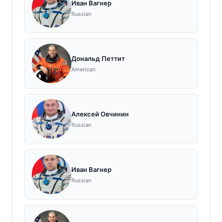
Иван Вагнер
Russian
Дональд Петтит
American
Алексей Овчинин
Russian
Иван Вагнер
Russian