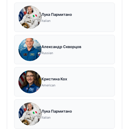
Лука Пармитано
Italian
Александр Скворцов
Russian
Кристина Кох
American
Лука Пармитано
Italian