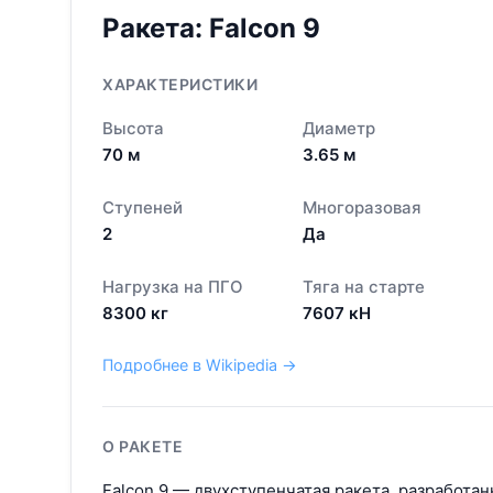
Ракета:
Falcon 9
ХАРАКТЕРИСТИКИ
Высота
Диаметр
70
м
3.65
м
Ступеней
Многоразовая
2
Да
Нагрузка на ПГО
Тяга на старте
8300
кг
7607
кН
Подробнее в Wikipedia →
О РАКЕТЕ
Falcon 9 — двухступенчатая ракета, разработан