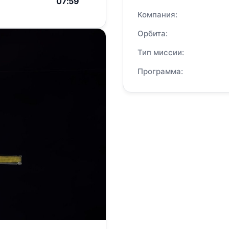
07:59
Компания:
Орбита:
Тип миссии:
Программа: