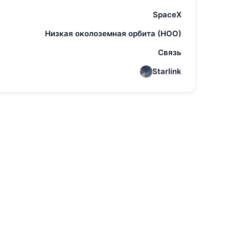
SpaceX
Низкая околоземная орбита (НОО)
Связь
Starlink