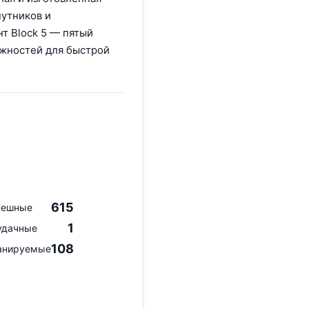
путников и
нт Block 5 — пятый
ожностей для быстрой
615
пешные
1
удачные
108
анируемые