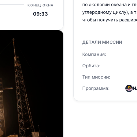
по экологии океана и г
КОНЕЦ ОКНА
углеродному циклу), а 
09:33
чтобы получить расшире
ДЕТАЛИ МИССИИ
Компания:
Орбита:
Тип миссии:
Программа:
N