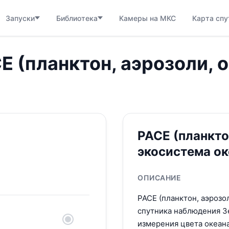
Запуски
Библиотека
Камеры на МКС
Карта спу
ACE (планктон, аэрозоли,
PACE (планкто
экосистема ок
ОПИСАНИЕ
PACE (планктон, аэрозо
спутника наблюдения З
измерения цвета океан