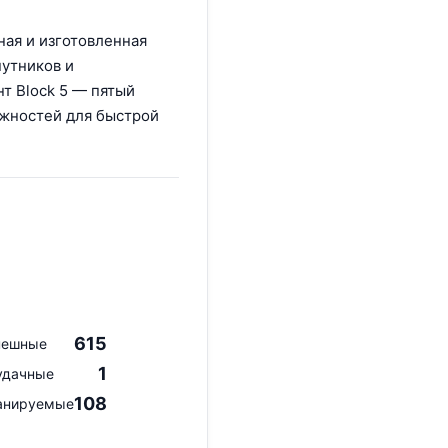
ная и изготовленная
путников и
нт Block 5 — пятый
ожностей для быстрой
615
пешные
1
удачные
108
анируемые