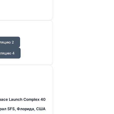
ляцию 2
ляцию 4
pace Launch Complex 40
рал SFS, Флорида, США