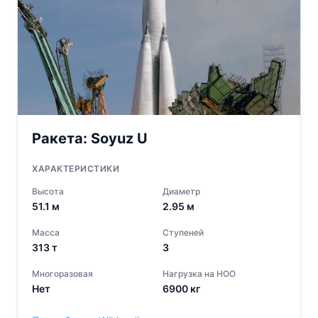
Ракета:
Soyuz U
ХАРАКТЕРИСТИКИ
Высота
Диаметр
51.1
м
2.95
м
Масса
Ступеней
313
т
3
Многоразовая
Нагрузка на НОО
Нет
6900
кг