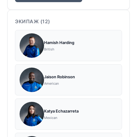
ЭКИПАЖ (
12
)
Hamish Harding
British
Jaison Robinson
American
Katya Echazarreta
Mexican