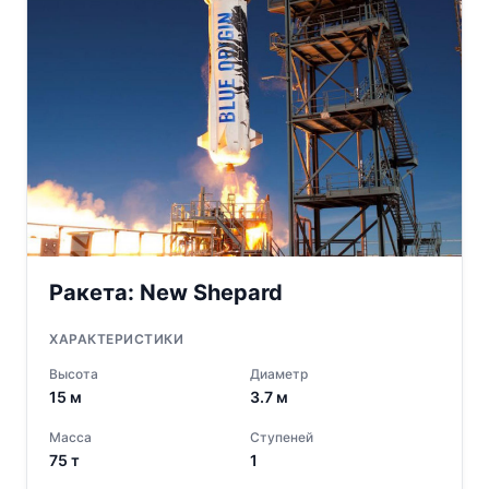
Ракета:
New Shepard
ХАРАКТЕРИСТИКИ
Высота
Диаметр
15
м
3.7
м
Масса
Ступеней
75
т
1