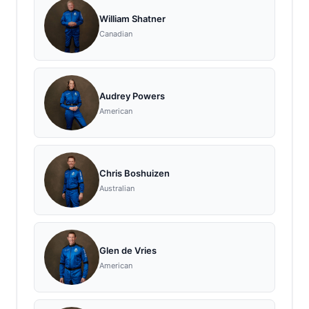
William Shatner
Canadian
Audrey Powers
American
Chris Boshuizen
Australian
Glen de Vries
American