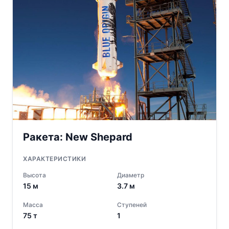
Ракета:
New Shepard
ХАРАКТЕРИСТИКИ
Высота
Диаметр
15
м
3.7
м
Масса
Ступеней
75
т
1