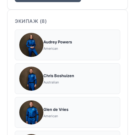
ЭКИПАЖ (
8
)
Audrey Powers
American
Chris Boshuizen
Australian
Glen de Vries
American