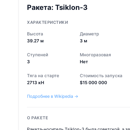
Ракета:
Tsiklon-3
ХАРАКТЕРИСТИКИ
Высота
Диаметр
39.27
м
3
м
Ступеней
Многоразовая
3
Нет
Тяга на старте
Стоимость запуска
2713
кН
$
15 000 000
Подробнее в Wikipedia →
О РАКЕТЕ
Ракета-носитель Tsiklon-3 была советской, а з