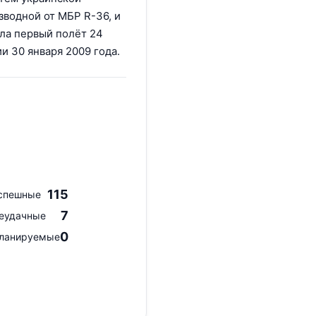
зводной от МБР R-36, и
ила первый полёт 24
и 30 января 2009 года.
115
спешные
7
еудачные
0
ланируемые