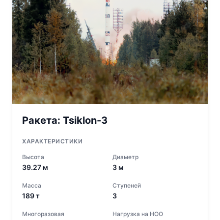
Ракета:
Tsiklon-3
ХАРАКТЕРИСТИКИ
Высота
Диаметр
39.27
м
3
м
Масса
Ступеней
189
т
3
Многоразовая
Нагрузка на НОО