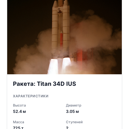
Ракета:
Titan 34D IUS
ХАРАКТЕРИСТИКИ
Высота
Диаметр
52.4
м
3.05
м
Масса
Ступеней
725
т
2