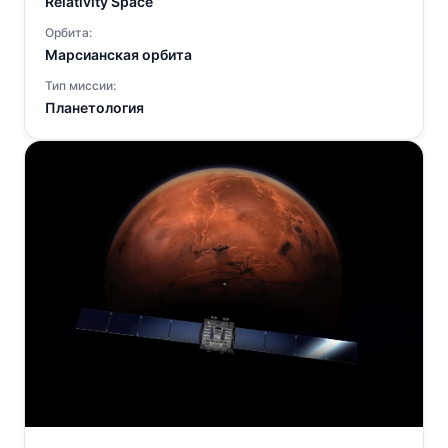
Relativity Space
Орбита:
Марсианская орбита
Тип миссии:
Планетология