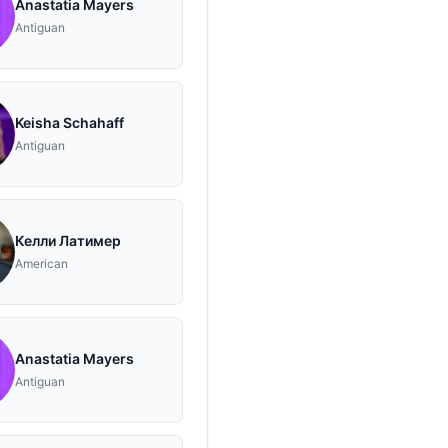
Anastatia Mayers
Antiguan
Keisha Schahaff
Antiguan
Келли Латимер
American
Anastatia Mayers
Antiguan