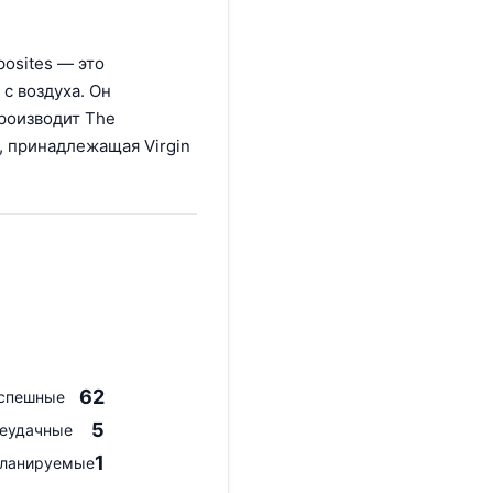
osites — это
с воздуха. Он
производит The
 принадлежащая Virgin
62
спешные
5
еудачные
1
ланируемые