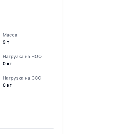
Масса
9
т
Нагрузка на НОО
0
кг
Нагрузка на ССО
0
кг