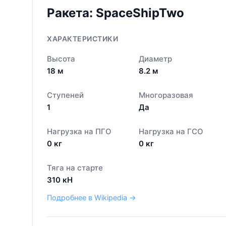
Ракета:
SpaceShipTwo
ХАРАКТЕРИСТИКИ
Высота
Диаметр
18
м
8.2
м
Ступеней
Многоразовая
1
Да
Нагрузка на ПГО
Нагрузка на ГСО
0
кг
0
кг
Тяга на старте
310
кН
Подробнее в Wikipedia →