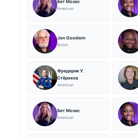
Бет Мозес
American
Jon Goodwin
British
Фредерик У.
Стёркков
American
Бет Мозес
American