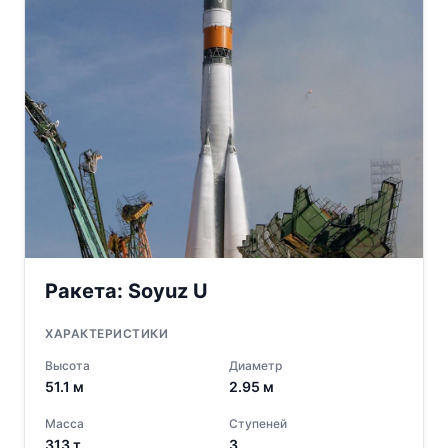
Ракета:
Soyuz U
ХАРАКТЕРИСТИКИ
Высота
Диаметр
51.1
м
2.95
м
Масса
Ступеней
313
т
3