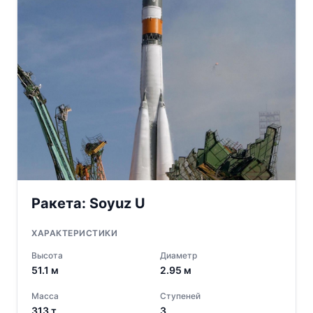
Ракета:
Soyuz U
ХАРАКТЕРИСТИКИ
Высота
Диаметр
51.1
м
2.95
м
Масса
Ступеней
313
т
3