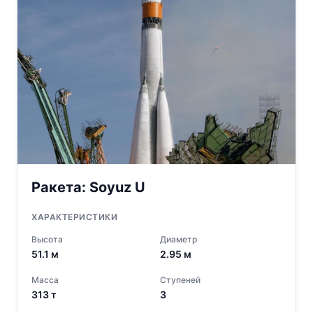
Ракета:
Soyuz U
ХАРАКТЕРИСТИКИ
Высота
Диаметр
51.1
м
2.95
м
Масса
Ступеней
313
т
3