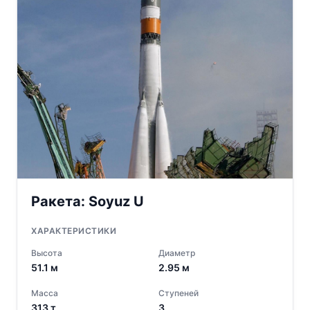
Ракета:
Soyuz U
ХАРАКТЕРИСТИКИ
Высота
Диаметр
51.1
м
2.95
м
Масса
Ступеней
313
т
3