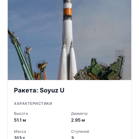
Ракета:
Soyuz U
ХАРАКТЕРИСТИКИ
Высота
Диаметр
51.1
м
2.95
м
Масса
Ступеней
313
т
3