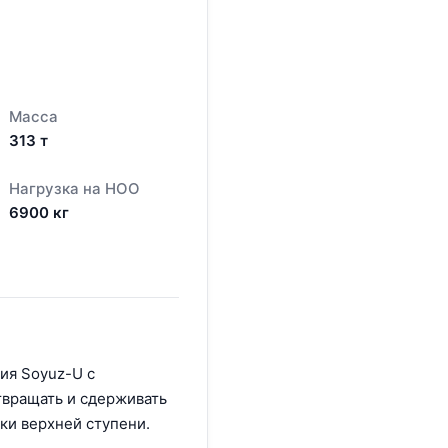
Масса
313
т
Нагрузка на НОО
6900
кг
ия Soyuz-U с
твращать и сдерживать
ики верхней ступени.