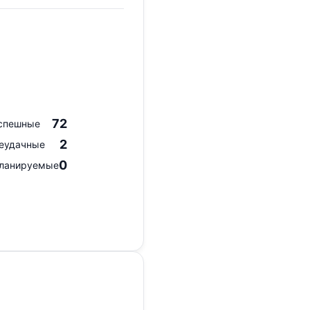
72
спешные
2
еудачные
0
ланируемые