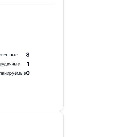
8
спешные
1
еудачные
0
ланируемые