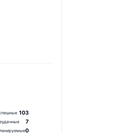
103
спешные
7
еудачные
0
ланируемые