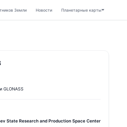
тников Земли
Новости
Планетарные карты
3
ки GLONASS
ev State Research and Production Space Center