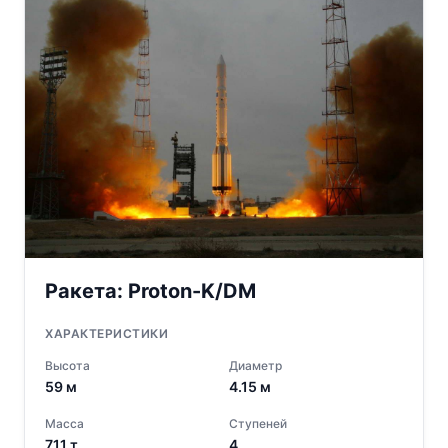
Ракета:
Proton-K/DM
ХАРАКТЕРИСТИКИ
Высота
Диаметр
59
м
4.15
м
Масса
Ступеней
711
т
4