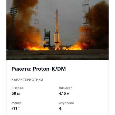
Ракета:
Proton-K/DM
ХАРАКТЕРИСТИКИ
Высота
Диаметр
59
м
4.15
м
Масса
Ступеней
711
т
4