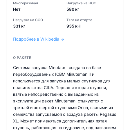
Многоразовая
Нагрузка на НОО
Нет
580
кг
Нагрузка на ССО
Тяга на старте
331
кг
935
кН
Подробнее в Wikipedia →
О РАКЕТЕ
Система запуска Minotaur I создана на базе
переоборудованных ICBM Minuteman II и
используется для запуска малых спутников для
правительства США. Первая и вторая ступени,
взятые непосредственно с выведенных из
эксплуатации ракет Minuteman, стыкуются с
третьей и четвертой ступенями Orion, взятыми из
семейства запускаемой с воздуха ракеты Pegasus
XL. Может применяться дополнительная пятая
ступень, работающая на гидразине, под названием