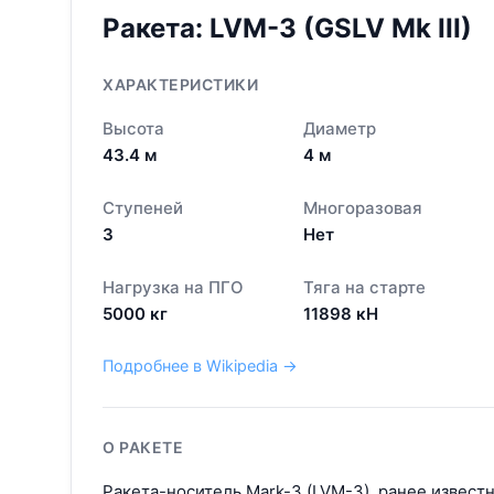
Ракета:
LVM-3 (GSLV Mk III)
ХАРАКТЕРИСТИКИ
Высота
Диаметр
43.4
м
4
м
Ступеней
Многоразовая
3
Нет
Нагрузка на ПГО
Тяга на старте
5000
кг
11898
кН
Подробнее в Wikipedia →
О РАКЕТЕ
Ракета-носитель Mark-3 (LVM-3), ранее извест