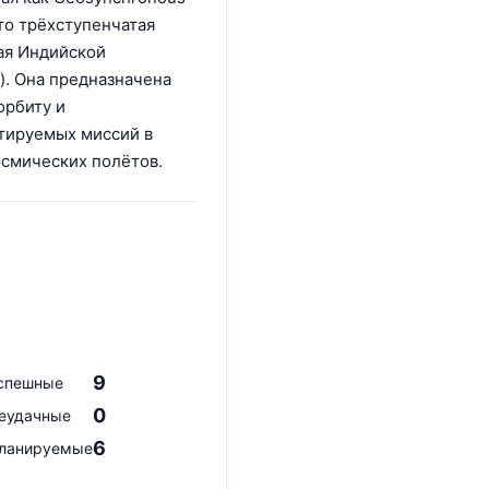
 это трёхступенчатая
ная Индийской
). Она предназначена
орбиту и
отируемых миссий в
смических полётов.
9
спешные
0
еудачные
6
ланируемые