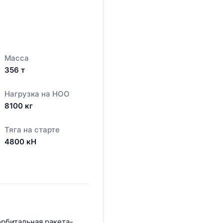
Масса
356
т
Нагрузка на НОО
8100
кг
Тяга на старте
4800
кН
битальная ракета-