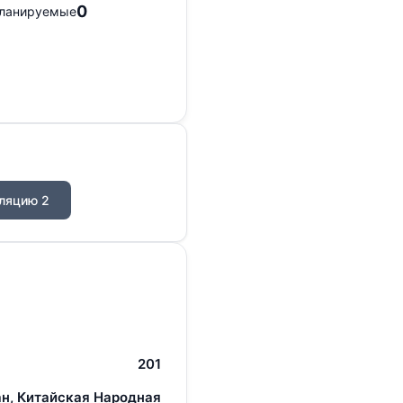
0
ланируемые
ляцию 2
201
н, Китайская Народная