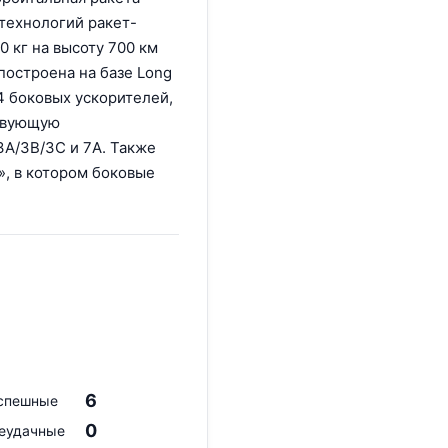
технологий ракет-
0 кг на высоту 700 км
построена на базе Long
 4 боковых ускорителей,
ствующую
A/3B/3C и 7A. Также
», в котором боковые
6
спешные
0
еудачные