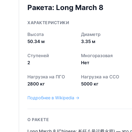
Ракета:
Long March 8
ХАРАКТЕРИСТИКИ
Высота
Диаметр
50.34
м
3.35
м
Ступеней
Многоразовая
2
Нет
Нагрузка на ПГО
Нагрузка на ССО
2800
кг
5000
кг
Подробнее в Wikipedia →
О РАКЕТЕ
Long March 8 (Chinese: 长征八号运载火箭) — это ор