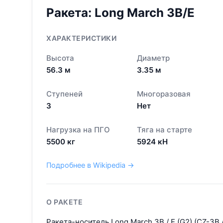
Ракета:
Long March 3B/E
ХАРАКТЕРИСТИКИ
Высота
Диаметр
56.3
м
3.35
м
Ступеней
Многоразовая
3
Нет
Нагрузка на ПГО
Тяга на старте
5500
кг
5924
кН
Подробнее в Wikipedia →
О РАКЕТЕ
Ракета-носитель Long March 3B / E (G2) (CZ-3B 