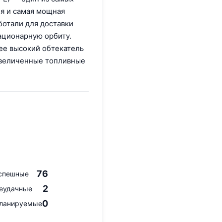
я и самая мощная
ботали для доставки
ационарную орбиту.
ее высокий обтекатель
увеличенные топливные
76
спешные
2
еудачные
0
ланируемые