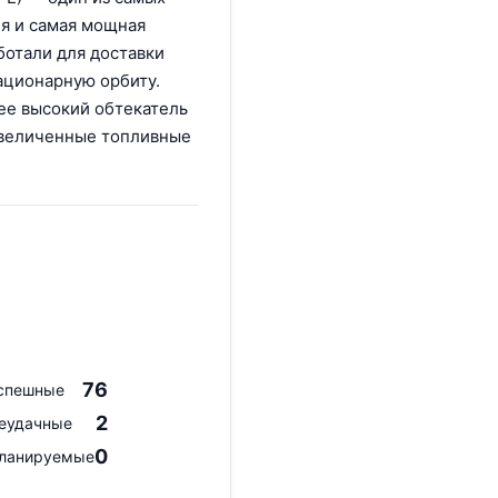
я и самая мощная
ботали для доставки
ационарную орбиту.
ее высокий обтекатель
увеличенные топливные
76
спешные
2
еудачные
0
ланируемые