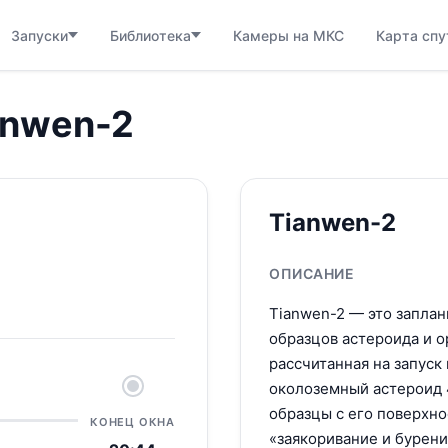
Запуски
Библиотека
Камеры на МКС
Карта спу
anwen-2
Tianwen-2
ОПИСАНИЕ
Tianwen-2 — это запла
образцов астероида и 
рассчитанная на запуск
околоземный астероид 4
образцы с его поверхно
КОНЕЦ ОКНА
«заякоривание и бурен