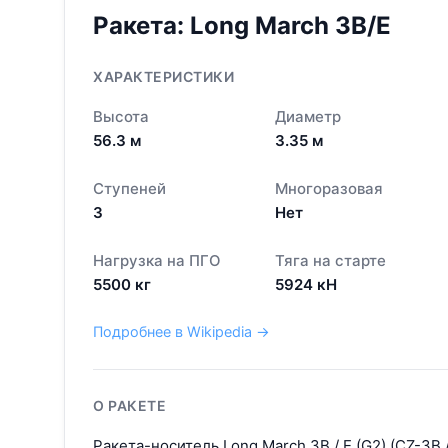
Ракета:
Long March 3B/E
ХАРАКТЕРИСТИКИ
Высота
Диаметр
56.3
м
3.35
м
Ступеней
Многоразовая
3
Нет
Нагрузка на ПГО
Тяга на старте
5500
кг
5924
кН
Подробнее в Wikipedia →
О РАКЕТЕ
Ракета-носитель Long March 3B / E (G2) (CZ-3B 