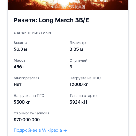
Ракета:
Long March 3B/E
ХАРАКТЕРИСТИКИ
Высота
Диаметр
56.3
м
3.35
м
Масса
Ступеней
456
т
3
Многоразовая
Нагрузка на НОО
Нет
12000
кг
Нагрузка на ПГО
Тяга на старте
5500
кг
5924
кН
Стоимость запуска
$
70 000 000
Подробнее в Wikipedia →