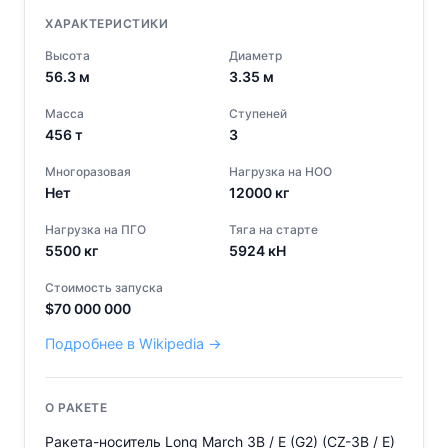
ХАРАКТЕРИСТИКИ
Высота
Диаметр
56.3
м
3.35
м
Масса
Ступеней
456
т
3
Многоразовая
Нагрузка на НОО
Нет
12000
кг
Нагрузка на ПГО
Тяга на старте
5500
кг
5924
кН
Стоимость запуска
$
70 000 000
Подробнее в Wikipedia →
О РАКЕТЕ
Ракета-носитель Long March 3B / E (G2) (CZ-3B / E)