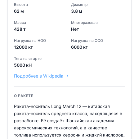
Высота
Диаметр
62
м
3.8
м
Масса
Многоразовая
428
т
Нет
Нагрузка на НОО
Нагрузка на ССО
12000
кг
6000
кг
Тяга на старте
5000
кН
Подробнее в Wikipedia →
О РАКЕТЕ
Ракета-носитель Long March 12 — китайская
ракета-носитель среднего класса, находящаяся в
разработке. Её создаёт Шанхайская академия
аэрокосмических технологий, а в качестве
топлива используется керосин и жидкий кислород.