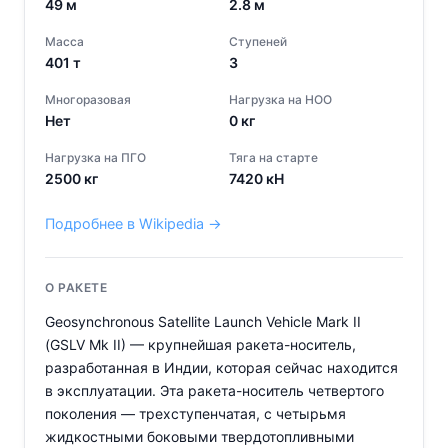
49
м
2.8
м
Масса
Ступеней
401
т
3
Многоразовая
Нагрузка на НОО
Нет
0
кг
Нагрузка на ПГО
Тяга на старте
2500
кг
7420
кН
Подробнее в Wikipedia →
О РАКЕТЕ
Geosynchronous Satellite Launch Vehicle Mark II
(GSLV Mk II) — крупнейшая ракета-носитель,
разработанная в Индии, которая сейчас находится
в эксплуатации. Эта ракета-носитель четвертого
поколения — трехступенчатая, с четырьмя
жидкостными боковыми твердотопливными