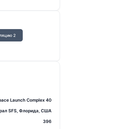
ляцию 2
pace Launch Complex 40
рал SFS, Флорида, США
396