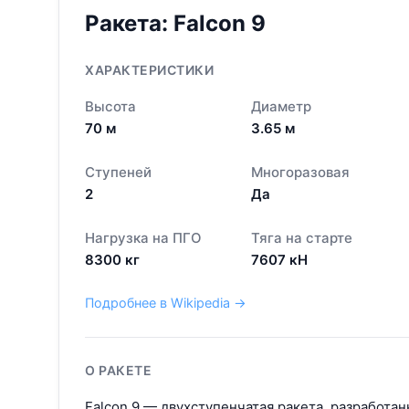
Ракета:
Falcon 9
ХАРАКТЕРИСТИКИ
Высота
Диаметр
70
м
3.65
м
Ступеней
Многоразовая
2
Да
Нагрузка на ПГО
Тяга на старте
8300
кг
7607
кН
Подробнее в Wikipedia →
О РАКЕТЕ
Falcon 9 — двухступенчатая ракета, разработан