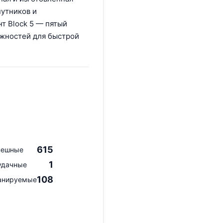
путников и
нт Block 5 — пятый
ожностей для быстрой
615
пешные
1
удачные
108
анируемые