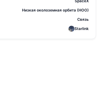
SpaceX
Низкая околоземная орбита (НОО)
Связь
Starlink