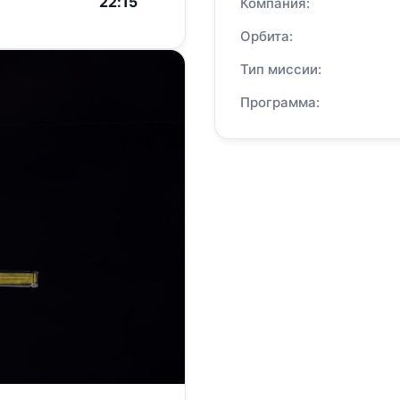
22:15
Компания:
Орбита:
Тип миссии:
Программа: