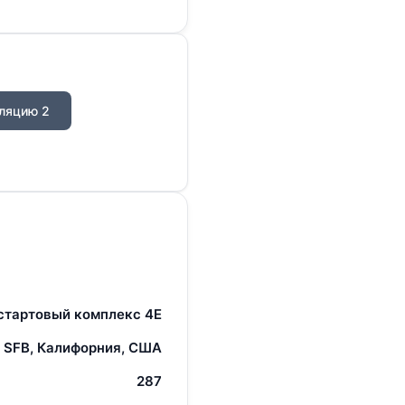
ляцию 2
стартовый комплекс 4E
 SFB, Калифорния, США
287