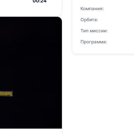
00:24
Компания:
Орбита:
Тип миссии:
Программа: