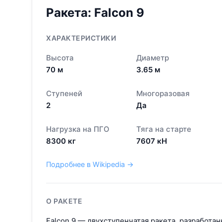
Ракета:
Falcon 9
ХАРАКТЕРИСТИКИ
Высота
Диаметр
70
м
3.65
м
Ступеней
Многоразовая
2
Да
Нагрузка на ПГО
Тяга на старте
8300
кг
7607
кН
Подробнее в Wikipedia →
О РАКЕТЕ
Falcon 9 — двухступенчатая ракета, разработан