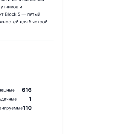
путников и
нт Block 5 — пятый
ожностей для быстрой
616
пешные
1
удачные
110
анируемые