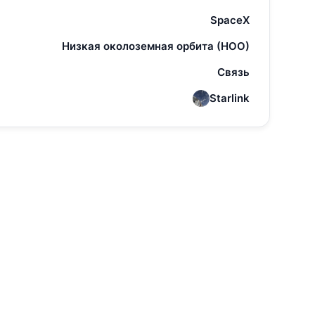
SpaceX
Низкая околоземная орбита (НОО)
Связь
Starlink