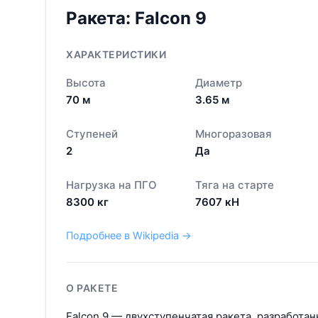
Ракета:
Falcon 9
ХАРАКТЕРИСТИКИ
Высота
Диаметр
70
м
3.65
м
Ступеней
Многоразовая
2
Да
Нагрузка на ПГО
Тяга на старте
8300
кг
7607
кН
Подробнее в Wikipedia →
О РАКЕТЕ
Falcon 9 — двухступенчатая ракета, разработан