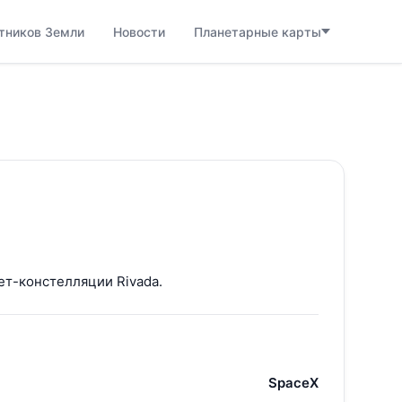
тников Земли
Новости
Планетарные карты
ет-констелляции Rivada.
SpaceX