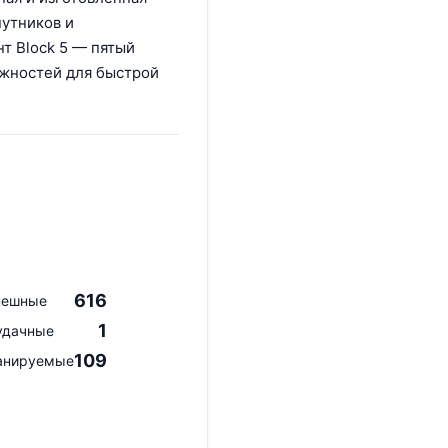
путников и
нт Block 5 — пятый
ожностей для быстрой
616
пешные
1
удачные
109
анируемые