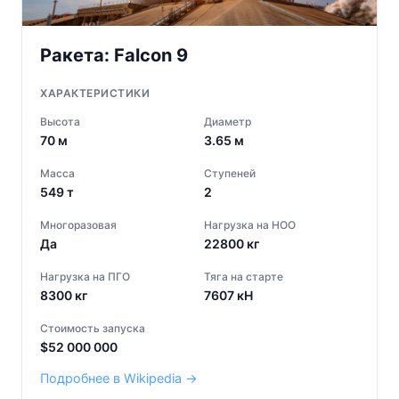
Ракета:
Falcon 9
ХАРАКТЕРИСТИКИ
Высота
Диаметр
70
м
3.65
м
Масса
Ступеней
549
т
2
Многоразовая
Нагрузка на НОО
Да
22800
кг
Нагрузка на ПГО
Тяга на старте
8300
кг
7607
кН
Стоимость запуска
$
52 000 000
Подробнее в Wikipedia →