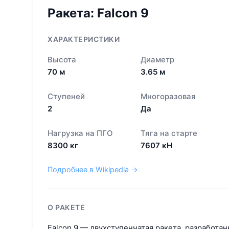
Ракета:
Falcon 9
ХАРАКТЕРИСТИКИ
Высота
Диаметр
70
м
3.65
м
Ступеней
Многоразовая
2
Да
Нагрузка на ПГО
Тяга на старте
8300
кг
7607
кН
Подробнее в Wikipedia →
О РАКЕТЕ
Falcon 9 — двухступенчатая ракета, разработан