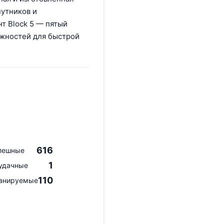
путников и
нт Block 5 — пятый
ожностей для быстрой
616
пешные
1
удачные
110
анируемые