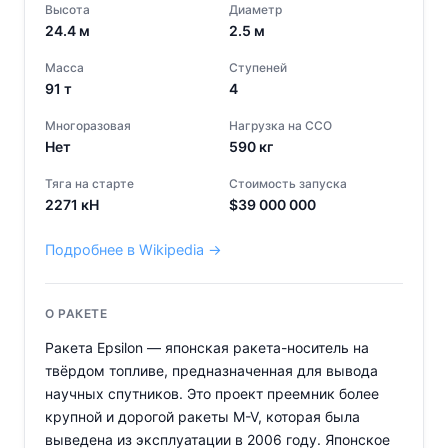
Высота
Диаметр
24.4
м
2.5
м
Масса
Ступеней
91
т
4
Многоразовая
Нагрузка на ССО
Нет
590
кг
Тяга на старте
Стоимость запуска
2271
кН
$
39 000 000
Подробнее в Wikipedia →
О РАКЕТЕ
Ракета Epsilon — японская ракета-носитель на
твёрдом топливе, предназначенная для вывода
научных спутников. Это проект преемник более
крупной и дорогой ракеты M-V, которая была
выведена из эксплуатации в 2006 году. Японское