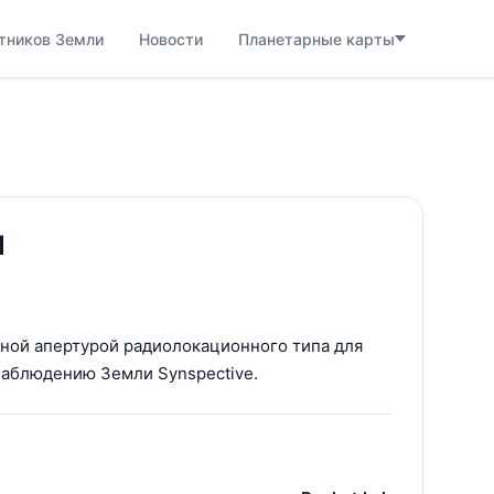
тников Земли
Новости
Планетарные карты
1
нной апертурой радиолокационного типа для
наблюдению Земли Synspective.