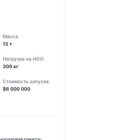
Масса
13
т
Нагрузка на НОО
300
кг
Стоимость запуска
$
6 000 000
норазовая ракета-