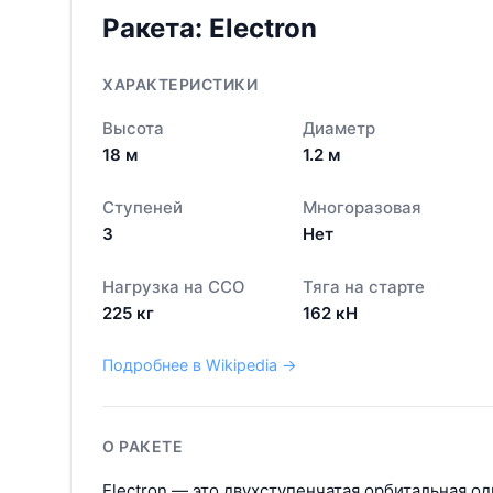
Ракета:
Electron
ХАРАКТЕРИСТИКИ
Высота
Диаметр
18
м
1.2
м
Ступеней
Многоразовая
3
Нет
Нагрузка на ССО
Тяга на старте
225
кг
162
кН
Подробнее в Wikipedia →
О РАКЕТЕ
Electron — это двухступенчатая орбитальная од