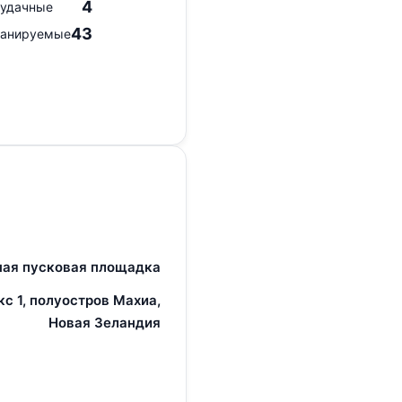
4
удачные
43
анируемые
ная пусковая площадка
с 1, полуостров Махиа,
Новая Зеландия