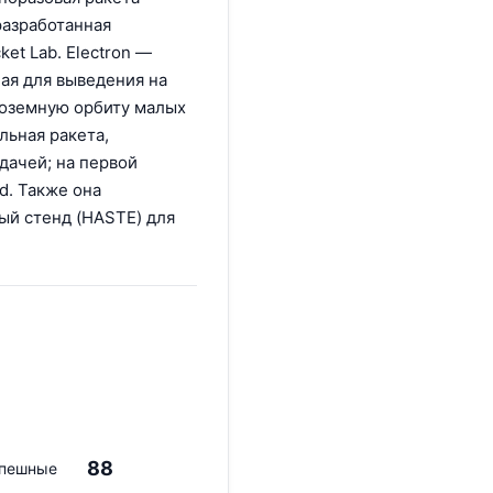
разработанная
et Lab. Electron —
ая для выведения на
лоземную орбиту малых
льная ракета,
дачей; на первой
d. Также она
ый стенд (HASTE) для
88
пешные