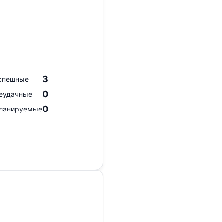
3
спешные
0
еудачные
0
ланируемые