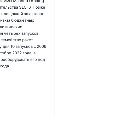
граммы Manned Orbiting
ительства SLC-6. Позже
й площадкой «шаттлов»
 из-за бюджетных
олитических
я четырех запусков
 семейство ракет-
 для 10 запусков с 2006
нтябре 2022 года, а
ереоборудовать его под
 года.