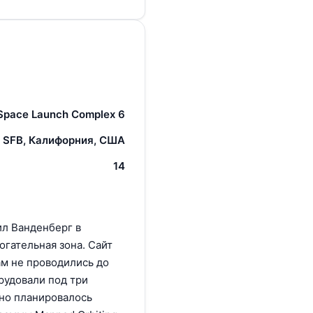
Space Launch Complex 6
 SFB, Калифорния, США
14
ил Ванденберг в
гательная зона. Сайт
там не проводились до
рудовали под три
но планировалось