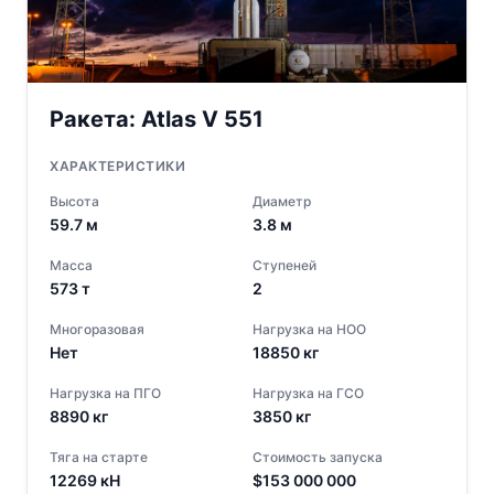
Ракета:
Atlas V 551
ХАРАКТЕРИСТИКИ
Высота
Диаметр
59.7
м
3.8
м
Масса
Ступеней
573
т
2
Многоразовая
Нагрузка на НОО
Нет
18850
кг
Нагрузка на ПГО
Нагрузка на ГСО
8890
кг
3850
кг
Тяга на старте
Стоимость запуска
12269
кН
$
153 000 000