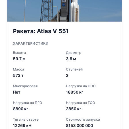
Ракета:
Atlas V 551
ХАРАКТЕРИСТИКИ
Высота
Диаметр
59.7
м
3.8
м
Масса
Ступеней
573
т
2
Многоразовая
Нагрузка на НОО
Нет
18850
кг
Нагрузка на ПГО
Нагрузка на ГСО
8890
кг
3850
кг
Тяга на старте
Стоимость запуска
12269
кН
$
153 000 000