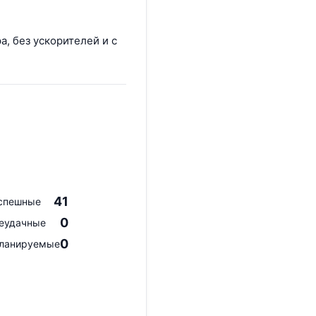
а, без ускорителей и с
41
спешные
0
еудачные
0
ланируемые