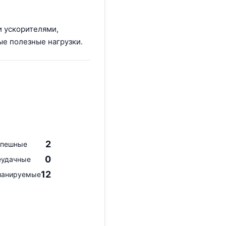
и ускорителями,
е полезные нагрузки.
2
спешные
0
еудачные
12
ланируемые