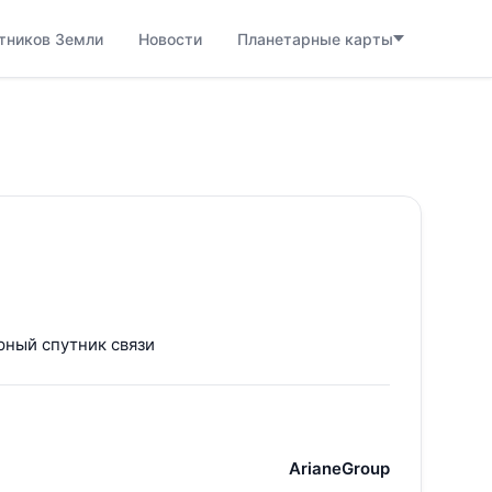
тников Земли
Новости
Планетарные карты
рный спутник связи
ArianeGroup