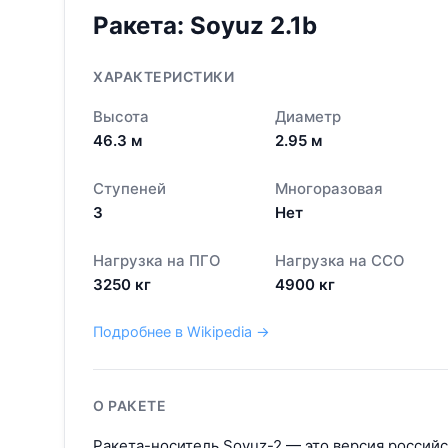
Ракета:
Soyuz 2.1b
ХАРАКТЕРИСТИКИ
Высота
Диаметр
46.3
м
2.95
м
Ступеней
Многоразовая
3
Нет
Нагрузка на ПГО
Нагрузка на ССО
3250
кг
4900
кг
Подробнее в Wikipedia →
О РАКЕТЕ
Ракета-носитель Soyuz-2 — это версия россий