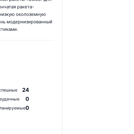
енчатая ракета-
 низкую околоземную
пень модернизированный
стиками.
24
спешные
0
еудачные
0
ланируемые