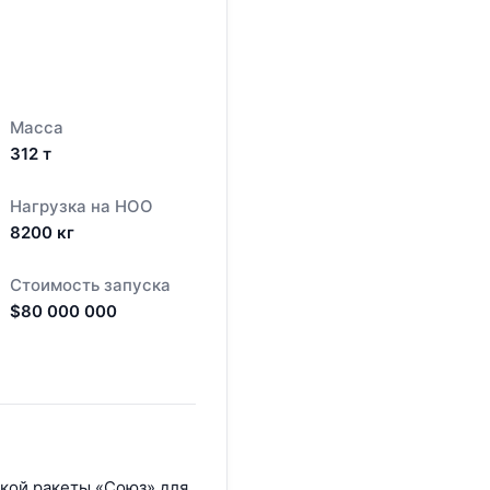
Масса
312
т
Нагрузка на НОО
8200
кг
Стоимость запуска
$
80 000 000
ской ракеты «Союз» для