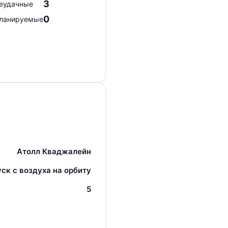
3
еудачные
0
ланируемые
Атолл Кваджалейн
ск с воздуха на орбиту
5