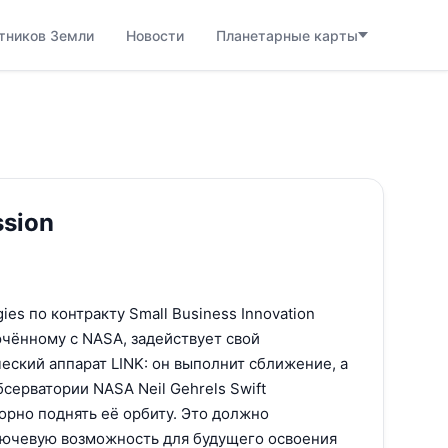
тников Земли
Новости
Планетарные карты
ssion
gies по контракту Small Business Innovation
ючённому с NASA, задействует свой
ский аппарат LINK: он выполнит сближение, а
бсерватории NASA Neil Gehrels Swift
торно поднять её орбиту. Это должно
ючевую возможность для будущего освоения