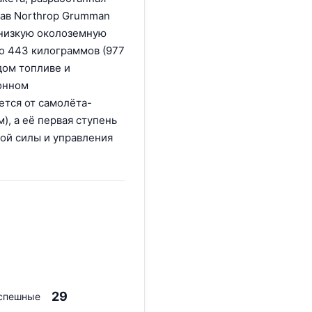
став Northrop Grumman
а низкую околоземную
о 443 килограммов (977
дом топливе и
онном
ется от самолёта-
м), а её первая ступень
ой силы и управления
29
спешные