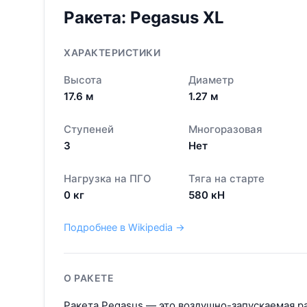
Ракета:
Pegasus XL
ХАРАКТЕРИСТИКИ
Высота
Диаметр
17.6
м
1.27
м
Ступеней
Многоразовая
3
Нет
Нагрузка на ПГО
Тяга на старте
0
кг
580
кН
Подробнее в Wikipedia →
О РАКЕТЕ
Ракета Pegasus — это воздушно-запускаемая ра