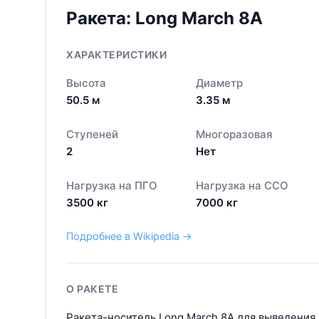
Ракета:
Long March 8A
ХАРАКТЕРИСТИКИ
Высота
Диаметр
50.5
м
3.35
м
Ступеней
Многоразовая
2
Нет
Нагрузка на ПГО
Нагрузка на ССО
3500
кг
7000
кг
Подробнее в Wikipedia →
О РАКЕТЕ
Ракета-носитель Long March 8A для выведения 