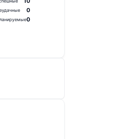
10
спешные
0
еудачные
0
ланируемые