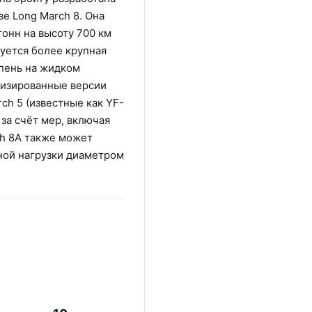
е Long March 8. Она
онн на высоту 700 км
уется более крупная
упень на жидком
низированные версии
ch 5 (известные как YF-
 за счёт мер, включая
ch 8A также может
ной нагрузки диаметром