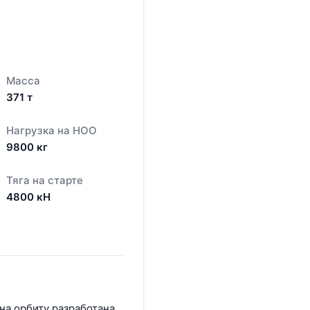
Масса
371
т
Нагрузка на НОО
9800
кг
Тяга на старте
4800
кН
на орбиту разработана