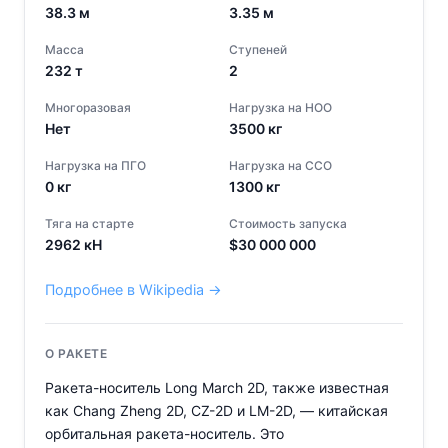
38.3
м
3.35
м
Масса
Ступеней
232
т
2
Многоразовая
Нагрузка на НОО
Нет
3500
кг
Нагрузка на ПГО
Нагрузка на ССО
0
кг
1300
кг
Тяга на старте
Стоимость запуска
2962
кН
$
30 000 000
Подробнее в Wikipedia →
О РАКЕТЕ
Ракета-носитель Long March 2D, также известная
как Chang Zheng 2D, CZ-2D и LM-2D, — китайская
орбитальная ракета-носитель. Это