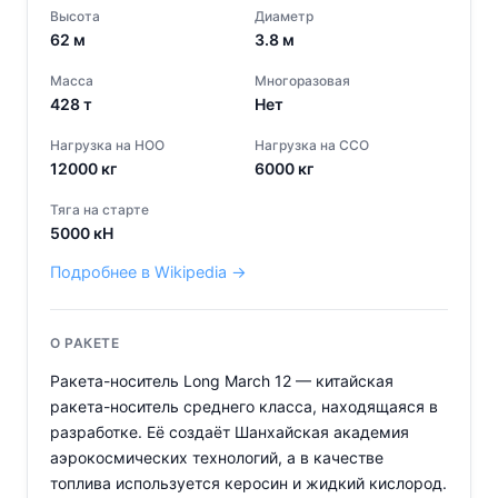
Высота
Диаметр
62
м
3.8
м
Масса
Многоразовая
428
т
Нет
Нагрузка на НОО
Нагрузка на ССО
12000
кг
6000
кг
Тяга на старте
5000
кН
Подробнее в Wikipedia →
О РАКЕТЕ
Ракета-носитель Long March 12 — китайская
ракета-носитель среднего класса, находящаяся в
разработке. Её создаёт Шанхайская академия
аэрокосмических технологий, а в качестве
топлива используется керосин и жидкий кислород.