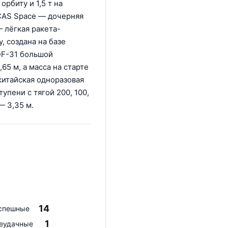
рбиту и 1,5 т на
CAS Space — дочерняя
— лёгкая ракета-
, создана на базе
DF-31 большой
65 м, а масса на старте
китайская одноразовая
упени с тягой 200, 100,
— 3,35 м.
14
спешные
1
еудачные