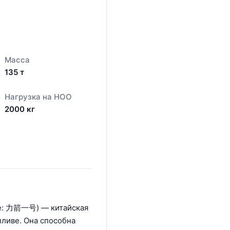
Масса
135
т
Нагрузка на НОО
2000
кг
ское: 力箭一号) — китайская
пливе. Она способна