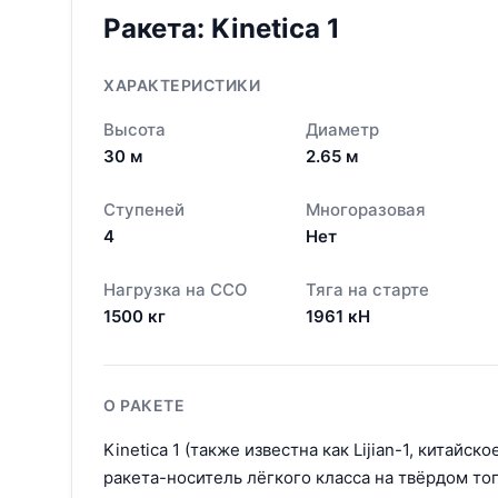
Ракета:
Kinetica 1
ХАРАКТЕРИСТИКИ
Высота
Диаметр
30
м
2.65
м
Ступеней
Многоразовая
4
Нет
Нагрузка на ССО
Тяга на старте
1500
кг
1961
кН
О РАКЕТЕ
Kinetica 1 (также известна как Lijian-1, китай
ракета-носитель лёгкого класса на твёрдом то